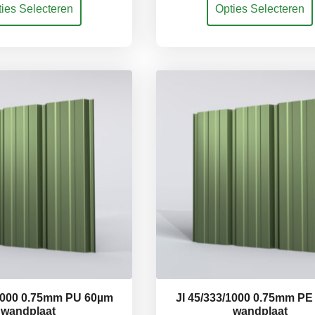
ies Selecteren
Opties Selecteren
€ 26,13
€ 43,56
uct
product
t
heeft
tot
tot
rdere
meerdere
ties.
variaties.
€ 73,18
€ 108,90
e
Deze
e
optie
kan
ozen
gekozen
den
worden
op
de
uctpagina
productpagina
/1000 0.75mm PU 60µm
JI 45/333/1000 0.75mm P
wandplaat
wandplaat