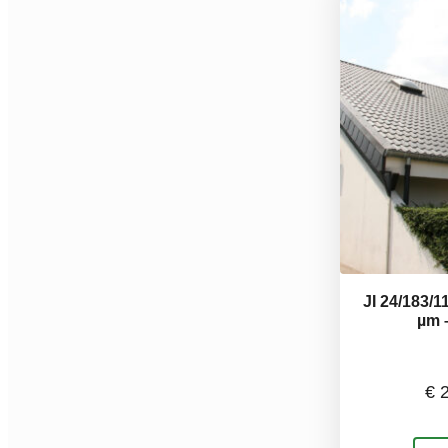
opti
kan
gek
wor
op
de
prod
JI 24/183/
µm 
€
2
Dit