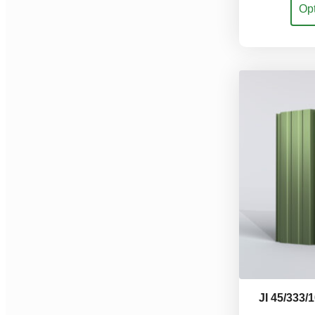
Opt
prod
heef
mee
varia
Dez
opti
kan
gek
wor
op
de
prod
JI 45/333