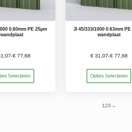
/1000 0.60mm PE 25µm
JI 45/333/1000 0.63mm P
wandplaat
wandplaat
1,07
-
€
77,68
€
31,07
-
€
77,68
Prijsklasse:
Prijsklass
Dit
ies Selecteren
Opties Selecteren
€ 31,07
€ 31,07
uct
product
t
heeft
tot
tot
rdere
meerdere
ties.
variaties.
1
2
3
→
€ 77,68
€ 77,68
e
Deze
e
optie
kan
ozen
gekozen