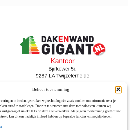
worden
op
de
productpagina
Kantoor
Bjirkewei 5d
9287 LA Twijzelerheide
Magazijn
Beheer toestemming
varingen te bieden, gebruiken wij technologieën zoals cookies om informatie over je
Bjirkewei 5d
 slaan en/of te raadplegen. Door in te stemmen met deze technologieën kunnen wij
9287 LA Twijzelerheide
 surfgedrag of unieke ID's op deze site verwerken. Als je geen toestemming geeft of uw
+31 (0) 512 724 600
trekt, kan dit een nadelige invloed hebben op bepaalde functies en mogelijkheden.
info@dakenwandgigant.nl
en