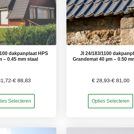
1100 dakpanplaat HPS
JI 24/183/1100 dakpanp
m – 0.45 mm staal
Grandemat 40 µm – 0.50 mm
1,72
-
€
88,83
€
28,93
-
€
81,00
Prijsklasse:
Prijsklass
Dit
ies Selecteren
Opties Selecteren
€ 31,72
€ 28,93
uct
product
t
heeft
tot
tot
rdere
meerdere
ties.
variaties.
€ 88,83
€ 81,00
e
Deze