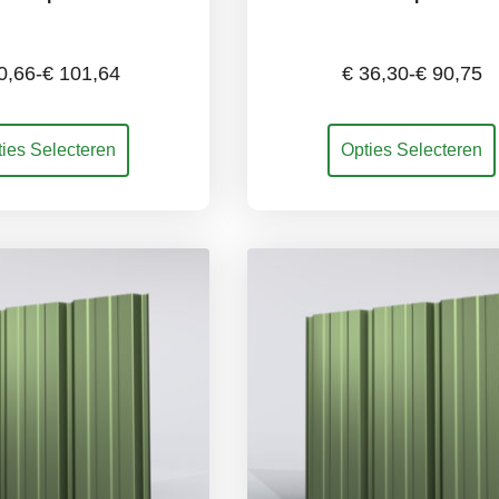
0,66
-
€
101,64
€
36,30
-
€
90,75
Prijsklasse:
Prijsklass
Dit
ies Selecteren
Opties Selecteren
€ 40,66
€ 36,30
uct
product
t
heeft
tot
tot
rdere
meerdere
ties.
variaties.
€ 101,64
€ 90,75
e
Deze
e
optie
kan
ozen
gekozen
den
worden
op
de
uctpagina
productpagina