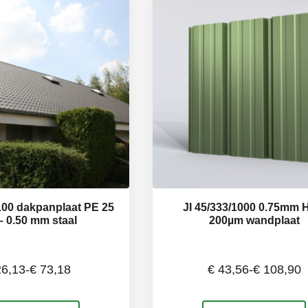
e
optie
kan
ozen
gekozen
den
worden
op
de
uctpagina
productpagina
1100 dakpanplaat PE 25
JI 45/333/1000 0.75mm
– 0.50 mm staal
200µm wandplaat
6,13
-
€
73,18
€
43,56
-
€
108,90
Prijsklasse:
Prijsklass
Dit