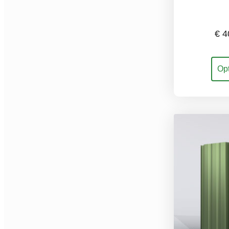
€
4
Dit
Opt
prod
heef
mee
varia
Dez
opti
kan
gek
wor
op
de
prod