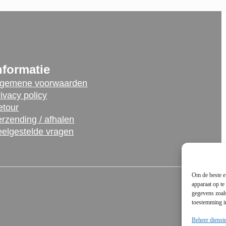
den
worden
op
de
uctpagina
productpagina
nformatie
lgemene voorwaarden
ivacy policy
etour
rzending / afhalen
eelgestelde vragen
Om de beste er
apparaat op te
gegevens zoals
toestemming in
Beheer dienst