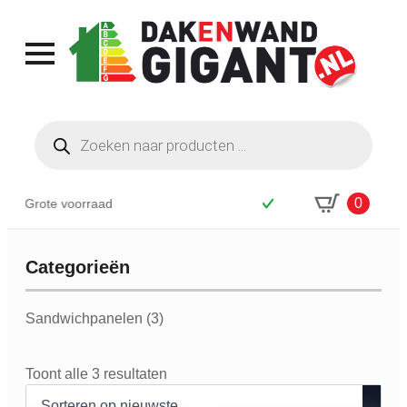
Producten
zoeken
0
Snelle levering
Categorieën
Categorieen
Sandwichpanelen
(3)
Gesorteerd
Toont alle 3 resultaten
op