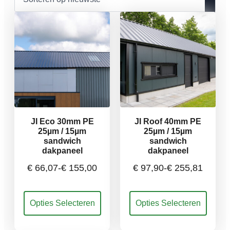
nieuwste
JI Eco 30mm PE
JI Roof 40mm PE
25µm / 15µm
25µm / 15µm
sandwich
sandwich
dakpaneel
dakpaneel
€
66,07
-
€
155,00
€
97,90
-
€
255,81
Prijsklasse:
Prijsklasse:
Dit
Dit
Opties Selecteren
Opties Selecteren
€ 66,07
€ 97,90
product
product
heeft
heeft
meerdere
meerdere