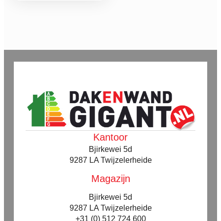
tot
variaties.
Deze
€ 363,73
optie
kan
gekozen
worden
op
de
productpagina
Kantoor
Bjirkewei 5d
9287 LA Twijzelerheide
Magazijn
Bjirkewei 5d
9287 LA Twijzelerheide
+31 (0) 512 724 600