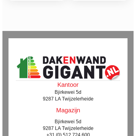
tot
tot
variaties.
variaties.
Deze
Deze
€ 155,00
€ 255,81
optie
optie
kan
kan
gekozen
gekozen
worden
worden
op
op
de
de
productpagina
productpagina
Kantoor
Bjirkewei 5d
9287 LA Twijzelerheide
Magazijn
Bjirkewei 5d
9287 LA Twijzelerheide
+31 (0) 512 724 600