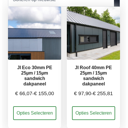
nieuwste
JI Eco 30mm PE
JI Roof 40mm PE
25µm / 15µm
25µm / 15µm
sandwich
sandwich
dakpaneel
dakpaneel
€
66,07
-
€
155,00
€
97,90
-
€
255,81
Prijsklasse:
Prijsklasse:
Dit
Dit
Opties Selecteren
Opties Selecteren
€ 66,07
€ 97,90
product
product
heeft
heeft
meerdere
meerdere