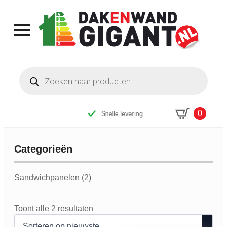
Producten
zoeken
0
Snelle levering
Categorieën
Categorieen
Sandwichpanelen
(2)
Gesorteerd
Toont alle 2 resultaten
op