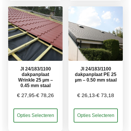
tot
tot
variaties.
variaties.
Deze
Deze
€ 88,83
€ 81,00
optie
optie
kan
kan
gekozen
gekozen
worden
worden
op
op
de
de
productpagina
productpagina
JI 24/183/1100
JI 24/183/1100
dakpanplaat
dakpanplaat PE 25
Wrinkle 25 µm –
µm – 0.50 mm staal
0.45 mm staal
€
27,95
-
€
78,26
€
26,13
-
€
73,18
Prijsklasse:
Prijsklasse:
Dit
Dit
Opties Selecteren
Opties Selecteren
€ 27,95
€ 26,13
product
product
heeft
heeft
meerdere
meerdere