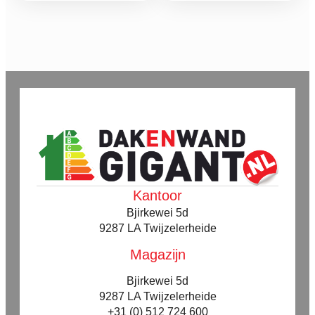
tot
tot
variaties.
variaties.
Deze
Deze
€ 78,26
€ 73,18
optie
optie
kan
kan
gekozen
gekozen
worden
worden
op
op
de
de
productpagina
productpagina
Kantoor
Bjirkewei 5d
9287 LA Twijzelerheide
Magazijn
Bjirkewei 5d
9287 LA Twijzelerheide
+31 (0) 512 724 600