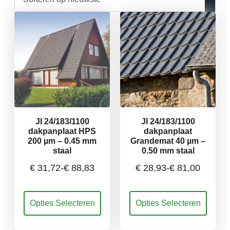
nieuwste
JI 24/183/1100
JI 24/183/1100
dakpanplaat HPS
dakpanplaat
200 µm – 0.45 mm
Grandemat 40 µm –
staal
0.50 mm staal
€
31,72
-
€
88,83
€
28,93
-
€
81,00
Prijsklasse:
Prijsklasse:
Dit
Dit
Opties Selecteren
Opties Selecteren
€ 31,72
€ 28,93
product
product
heeft
heeft
meerdere
meerdere