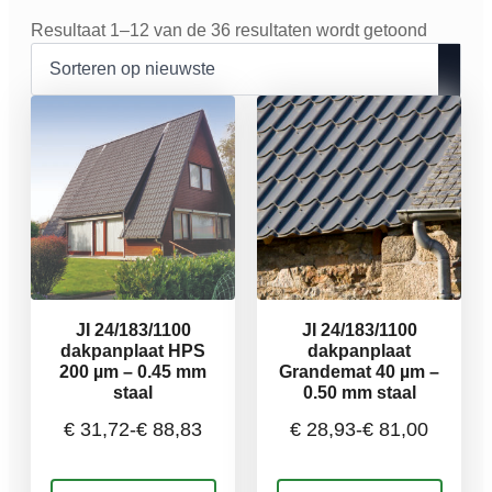
Gesorte
Resultaat 1–12 van de 36 resultaten wordt getoond
op
nieuwst
JI 24/183/1100
JI 24/183/1100
dakpanplaat HPS
dakpanplaat
200 µm – 0.45 mm
Grandemat 40 µm –
staal
0.50 mm staal
€
31,72
-
€
88,83
€
28,93
-
€
81,00
Prijsklasse:
Prijsklasse:
Dit
Dit