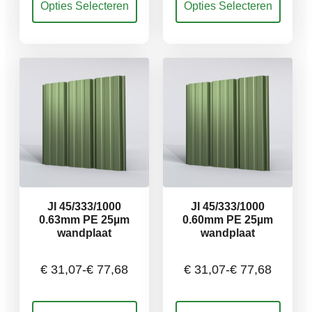
Opties Selecteren
Opties Selecteren
€ 40,66
€ 36,30
product
product
heeft
heeft
meerdere
meerdere
tot
tot
variaties.
variaties.
Deze
Deze
€ 101,64
€ 90,75
optie
optie
kan
kan
gekozen
gekozen
worden
worden
op
op
de
de
productpagina
productpagina
JI 45/333/1000
JI 45/333/1000
0.63mm PE 25µm
0.60mm PE 25µm
wandplaat
wandplaat
€
31,07
-
€
77,68
€
31,07
-
€
77,68
Prijsklasse:
Prijsklasse:
Dit
Dit