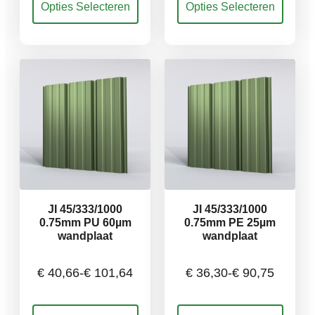
Opties Selecteren
Opties Selecteren
€ 43,56
€ 37,75
product
product
heeft
heeft
meerdere
meerdere
tot
tot
variaties.
variaties.
Deze
Deze
€ 108,90
€ 94,38
optie
optie
kan
kan
gekozen
gekozen
worden
worden
op
op
de
de
productpagina
productpagina
JI 45/333/1000
JI 45/333/1000
0.75mm PU 60µm
0.75mm PE 25µm
wandplaat
wandplaat
€
40,66
-
€
101,64
€
36,30
-
€
90,75
Prijsklasse:
Prijsklasse:
Dit
Dit