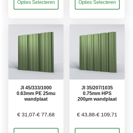
Opties Selecteren
Opties Selecteren
€ 31,07
€ 31,07
product
product
heeft
heeft
meerdere
meerdere
tot
tot
variaties.
variaties.
Deze
Deze
€ 77,68
€ 77,68
optie
optie
kan
kan
gekozen
gekozen
worden
worden
op
op
de
de
productpagina
productpagina
JI 45/333/1000
JI 35/207/1035
0.63mm PE 25mu
0.75mm HPS
wandplaat
200µm wandplaat
€
31,07
-
€
77,68
€
43,88
-
€
109,71
Prijsklasse:
Prijsklasse:
Dit
Dit