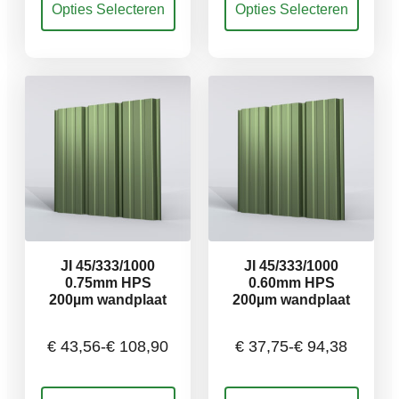
Opties Selecteren
Opties Selecteren
€ 27,95
€ 26,13
product
product
heeft
heeft
meerdere
meerdere
tot
tot
variaties.
variaties.
Deze
Deze
€ 78,26
€ 73,18
optie
optie
kan
kan
gekozen
gekozen
worden
worden
op
op
de
de
productpagina
productpagina
JI 45/333/1000
JI 45/333/1000
0.75mm HPS
0.60mm HPS
200µm wandplaat
200µm wandplaat
€
43,56
-
€
108,90
€
37,75
-
€
94,38
Prijsklasse:
Prijsklasse:
Dit
Dit