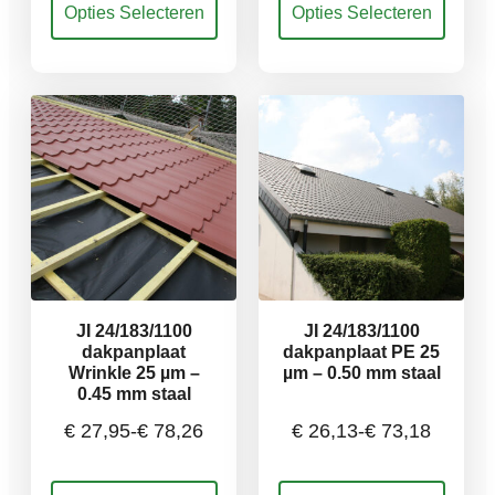
Opties Selecteren
Opties Selecteren
€ 31,72
€ 28,93
product
product
heeft
heeft
meerdere
meerdere
tot
tot
variaties.
variaties.
Deze
Deze
€ 88,83
€ 81,00
optie
optie
kan
kan
gekozen
gekozen
worden
worden
op
op
de
de
productpagina
productpagina
JI 24/183/1100
JI 24/183/1100
dakpanplaat
dakpanplaat PE 25
Wrinkle 25 µm –
µm – 0.50 mm staal
0.45 mm staal
€
27,95
-
€
78,26
€
26,13
-
€
73,18
Prijsklasse:
Prijsklasse:
Dit
Dit