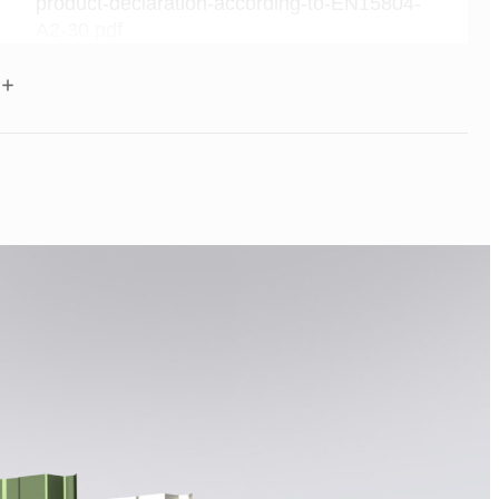
product-declaration-according-to-EN15804-
A2-30.pdf