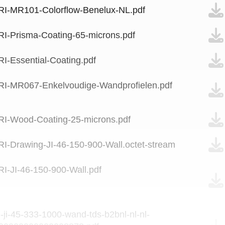
RI-MR101-Colorflow-Benelux-NL.pdf
RI-Prisma-Coating-65-microns.pdf
RI-Essential-Coating.pdf
RI-MR067-Enkelvoudige-Wandprofielen.pdf
RI-Wood-Coating-25-microns.pdf
RI-Drawing-JI-46-150-900-Wall.octet-stream
RI-JI-46-150-900-Wall.pdf
ri-ji-45-333-1000-wand-tds-b2bnl-nl-nl-