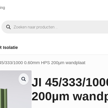
ing
Producten
zoeken
R Isolatie
 45/333/1000 0.60mm HPS 200µm wandplaat
JI 45/333/10
200µm wandp