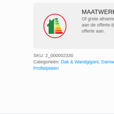
wandplaat
aantal
MAATWER
Of grote afnam
aan de offerte-
offerte aan.
SKU:
2_000002330
Categorieën:
Dak & Wandgigant
,
Damwa
Profielplaten