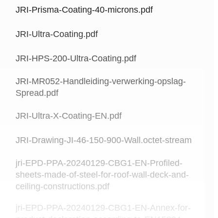
JRI-Prisma-Coating-40-microns.pdf
JRI-Ultra-Coating.pdf
JRI-HPS-200-Ultra-Coating.pdf
JRI-MR052-Handleiding-verwerking-opslag-
Spread.pdf
JRI-Ultra-X-Coating-EN.pdf
JRI-Drawing-JI-46-150-900-Wall.octet-stream
jri-EPD-PPA-20240129-CBG1-EN-Profiled-
sheets-made-of-steel-for-roof-wall-deck-and-
ceiling-constructions.pdf
jri-EPD-PPA-20240129-CBG1-EN-Annex-for-