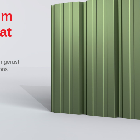
mm
at
n gerust
 ons