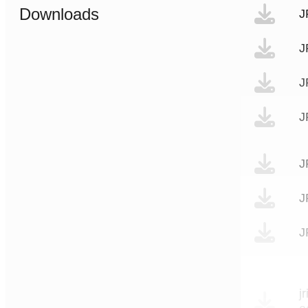
Downloads
J
J
J
J
J
J
J
j