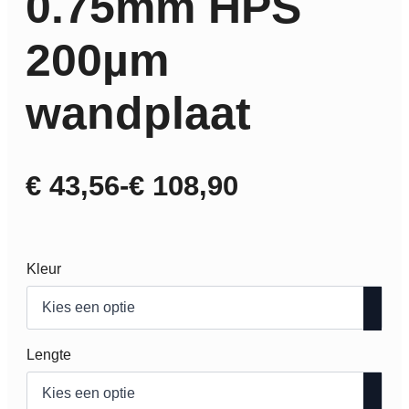
0.75mm HPS
200µm
wandplaat
€
43,56
-
€
108,90
Prijsklasse:
€ 43,56
tot
Kleur
€ 108,90
Lengte