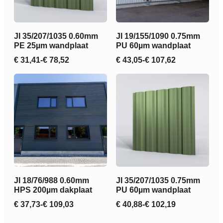
JI 35/207/1035 0.60mm
JI 19/155/1090 0.75mm
PE 25µm wandplaat
PU 60µm wandplaat
€
31,41
-
€
78,52
€
43,05
-
€
107,62
Prijsklasse:
Prijsklasse:
€ 31,41
€ 43,05
tot
tot
€ 78,52
€ 107,62
JI 18/76/988 0.60mm
JI 35/207/1035 0.75mm
HPS 200µm dakplaat
PU 60µm wandplaat
€
37,73
-
€
109,03
€
40,88
-
€
102,19
Prijsklasse:
Prijsklasse:
€ 37,73
€ 40,88