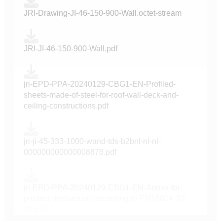
JRI-Drawing-JI-46-150-900-Wall.octet-stream
JRI-JI-46-150-900-Wall.pdf
jri-EPD-PPA-20240129-CBG1-EN-Profiled-
sheets-made-of-steel-for-roof-wall-deck-and-
ceiling-constructions.pdf
jri-ji-45-333-1000-wand-tds-b2bnl-nl-nl-
000000000000008878.pdf
jri-EPD-PPA-20240129-CBG1-EN-Annex-for-
product-declaration-according-to-EN15804-A2-
30.pdf