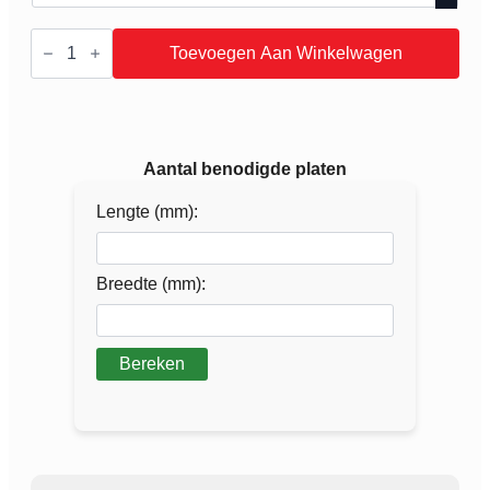
JI
45/333/1000
Toevoegen Aan Winkelwagen
0.75mm
HPS
200µm
wandplaat
aantal
Aantal benodigde platen
Lengte (mm):
Breedte (mm):
Bereken