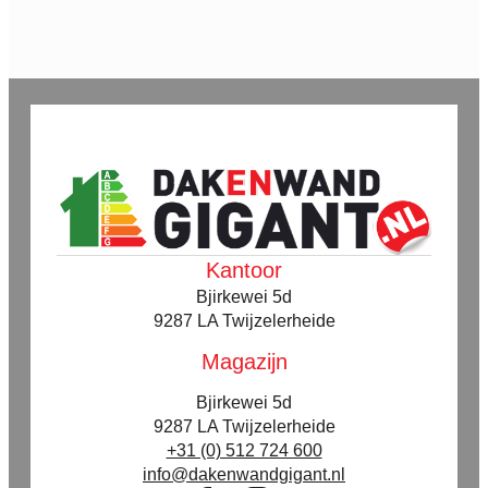
tot
tot
€ 109,03
€ 102,19
Kantoor
Bjirkewei 5d
9287 LA Twijzelerheide
Magazijn
Bjirkewei 5d
9287 LA Twijzelerheide
+31 (0) 512 724 600
info@dakenwandgigant.nl