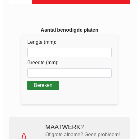
0.75mm
PU
60µm
wandplaat
aantal
Aantal benodigde platen
Lengte (mm):
Breedte (mm):
Bereken
MAATWERK?
Of grote afname? Geen probleem!