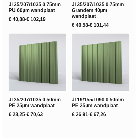
JI 35/207/1035 0.75mm
JI 35/207/1035 0.75mm
PU 60µm wandplaat
Grandem 40µm
wandplaat
€
40,88
-
€
102,19
Prijsklasse:
€
40,58
-
€
101,44
€ 40,88
Prijsklasse:
tot
€ 40,58
€ 102,19
tot
€ 101,44
JI 35/207/1035 0.50mm
JI 19/155/1090 0.50mm
PE 25µm wandplaat
PE 25µm wandplaat
€
28,25
-
€
70,63
€
26,91
-
€
67,26
Prijsklasse:
Prijsklasse:
€ 28,25
€ 26,91
tot
tot
€ 70,63
€ 67,26