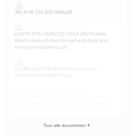
JRI-JI-46-150-900-Wall.pdf
jri-EPD-PPA-20240129-CBG1-EN-Profiled-
sheets-made-of-steel-for-roof-wall-deck-and-
ceiling-constructions.pdf
jri-ji-45-333-1000-wand-tds-b2bnl-nl-nl-
000000000000008878.pdf
jri-EPD-PPA-20240129-CBG1-EN-Annex-for-
product-declaration-according-to-EN15804-A2-
30.pdf
Toon alle documenten